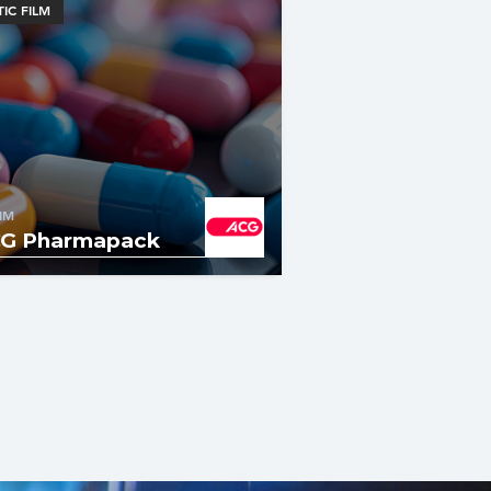
TIC FILM
IM
G Pharmapack