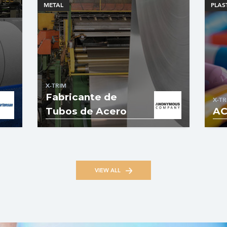
METAL
PLAS
X-TRIM
Fabricante de
X-TR
Tubos de Acero
AC
VIEW ALL