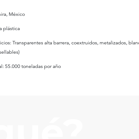
ira, México
a plástica
icios: Transparentes alta barrera, coextruidos, metalizados, bla
sellables)
l: 55.000 toneladas por año
qué?