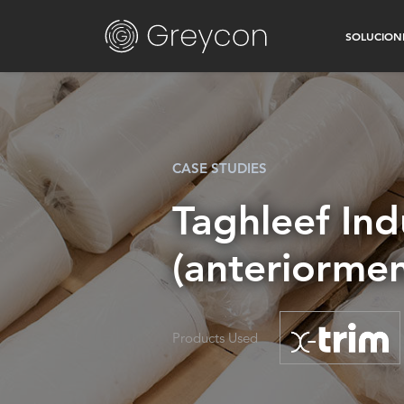
SOLUCION
CASE STUDIES
Taghleef Ind
(anteriormen
Products Used