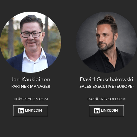
Jari Kaukiainen
David Guschakowski
PARTNER MANAGER
SALES EXECUTIVE (EUROPE)
JK@GREYCON.COM
DAG@GREYCON.COM
LINKEDIN
LINKEDIN