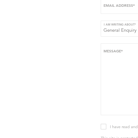
EMAIL ADDRESS*
I AM WRITING ABOUT*
MESSAGE*
I have read and