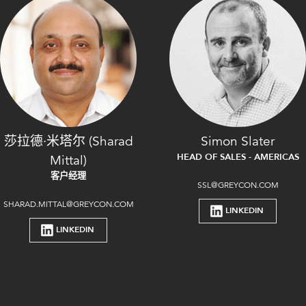
莎拉德·米塔尔 (Sharad
Simon Slater
HEAD OF SALES - AMERICAS
Mittal)
客户经理
SSL@GREYCON.COM
SHARAD.MITTAL@GREYCON.COM
LINKEDIN
LINKEDIN