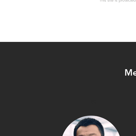
This site is protec
Me
中国