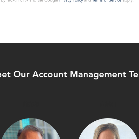
ted by reCAPTCHA and the Google
Privacy Policy
and
Terms of Service
apply.
et Our Account Management T
美市场
南美洲