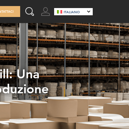
GO TO ACCOUNT
TATTACI
ITALIANO
SEARCH THIS SITE
ll: Una
oduzione